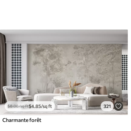
$
4
.85
/sq ft
321
$
8
.08
/sq ft
Charmante forêt