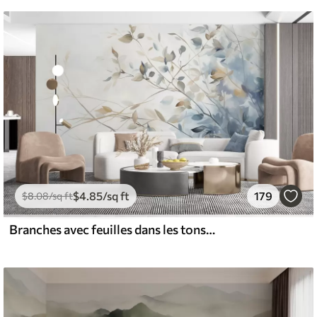
$
4
.85
/sq ft
179
$
8
.08
/sq ft
Branches avec feuilles dans les tons bleus et bruns, fond clair, doux et délicat, style aquarelle