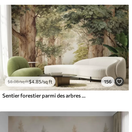
$
4
.85
/sq ft
156
$
8
.08
/sq ft
Sentier forestier parmi des arbres majestueux, style aquarelle