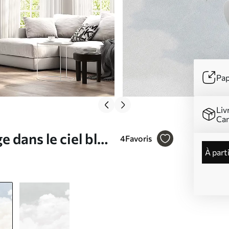
Pap
Liv
Ca
 dans le ciel bleu
4
Favoris
à part