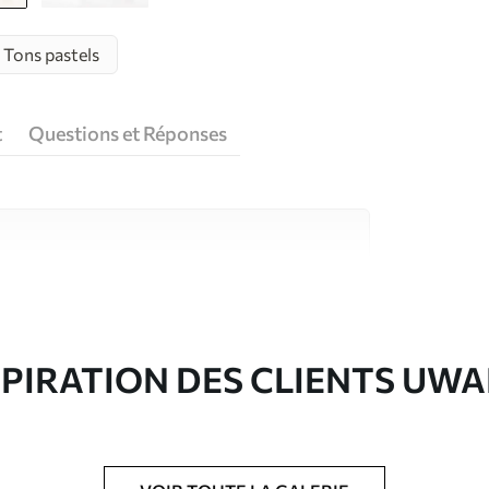
Tons pastels
t
Questions et Réponses
riaux de haute qualité, chacun adapté à des
rents. De plus amples informations sont
rs du processus de personnalisation.
SPIRATION DES CLIENTS UWA