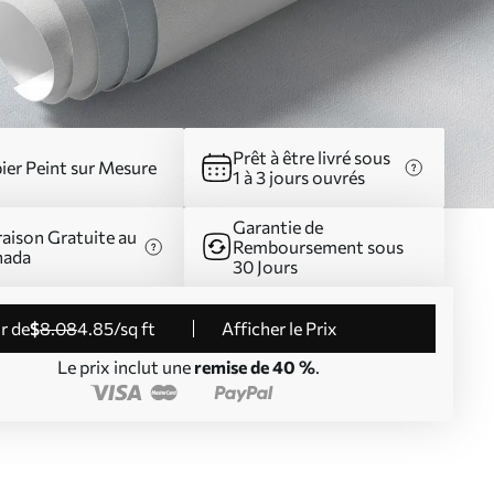
Prêt à être livré sous
ier Peint sur Mesure
1 à 3 jours ouvrés
Garantie de
raison Gratuite au
Remboursement sous
nada
30 Jours
ir de
$
8
.08
4
.85
/sq ft
Afficher le Prix
Le prix inclut une
remise de 40 %
.