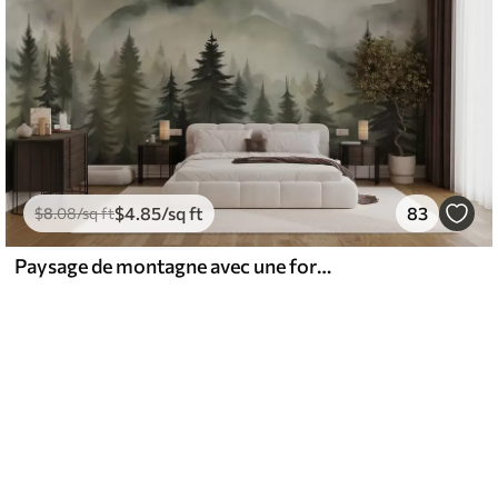
$
4
.85
/sq ft
83
$
8
.08
/sq ft
Paysage de montagne avec une forêt de pins et des montagnes étagées à l'aube avec un léger brouillard aquarelle imitation art