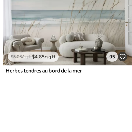
$
4
.85
/sq ft
95
$
8
.08
/sq ft
Herbes tendres au bord de la mer