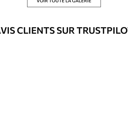
VOIR TOUTE LA GALERIE
ré en rouleaux jusqu’à 50 cm de large.
e pour papier peint disponibles.
VIS CLIENTS SUR TRUSTPIL
nge. Les papiers peints avec Vernis
’eau.
emium
3
$
5
.84
/sq ft
l and Stick
67
$
8
.80
/sq ft