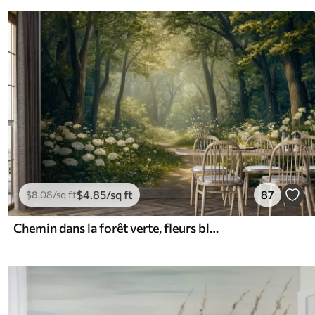
$
4
.85
/sq ft
87
$
8
.08
/sq ft
Chemin dans la forêt verte, fleurs blanches, lumière du soleil, dessin de style acrylique