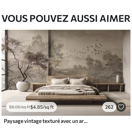
VOUS POUVEZ AUSSI AIMER
$
4
.85
/sq ft
262
$
8
.08
/sq ft
Paysage vintage texturé avec un arbre près d'une rivière et un ciel nuageux, art de la nature en tons sépia