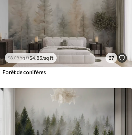
$
4
.85
/sq ft
67
$
8
.08
/sq ft
Forêt de conifères