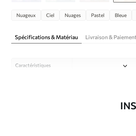
Nuageux
Ciel
Nuages
Pastel
Bleue
Spécifications & Matériau
Livraison & Paiemen
Caractéristiques
Matériau
Choisissez parmi trois maté
pièces et des budgets diffé
disponibles ci-dessous ou lo
IN
Auteur
Studio de design Uwalls
Article du produit
u96783v3