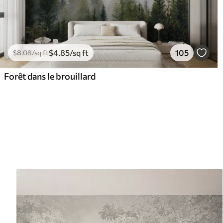
$
4
.85
/sq ft
105
$
8
.08
/sq ft
Forêt dans le brouillard