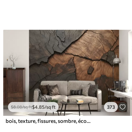
$
4
.85
/sq ft
373
$
8
.08
/sq ft
bois, texture, fissures, sombre, écorce, surface