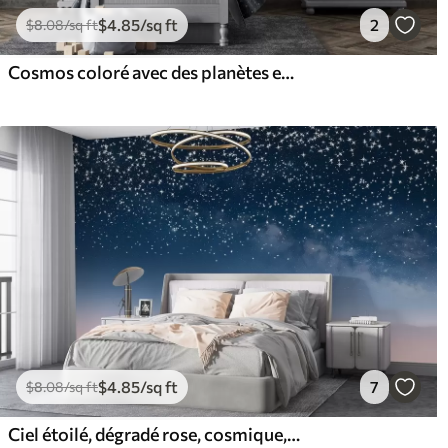
$
4
.85
/sq ft
2
$
8
.08
/sq ft
Cosmos coloré avec des planètes et des nébuleuses
$
4
.85
/sq ft
7
$
8
.08
/sq ft
Ciel étoilé, dégradé rose, cosmique, constellations