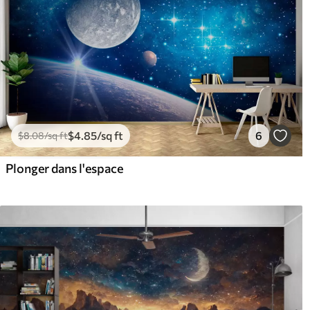
$
4
.85
/sq ft
6
$
8
.08
/sq ft
Plonger dans l'espace