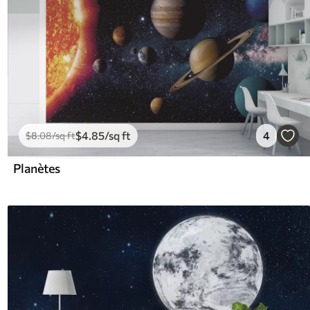
$
4
.85
/sq ft
4
$
8
.08
/sq ft
Planètes