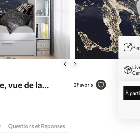
Pap
Liv
Ca
, vue de la
2
Favoris
à part
t
Questions et Réponses