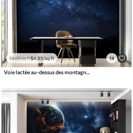
$
4
.85
/sq ft
14
$
8
.08
/sq ft
Voie lactée au-dessus des montagnes