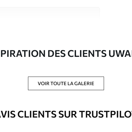
riaux de haute qualité, chacun adapté à des
rents. De plus amples informations sont
rs du processus de personnalisation.
SPIRATION DES CLIENTS UWA
VOIR TOUTE LA GALERIE
ré en rouleaux jusqu’à 50 cm de large.
e pour papier peint disponibles.
VIS CLIENTS SUR TRUSTPIL
nge. Les papiers peints avec Vernis
’eau.