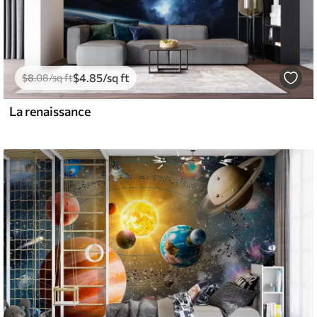
$
4
.85
/sq ft
$
8
.08
/sq ft
La renaissance