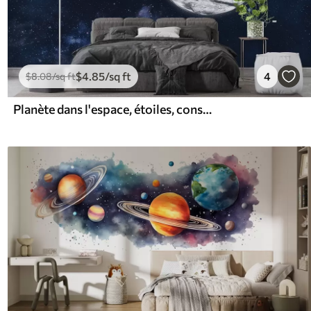
$
4
.85
/sq ft
4
$
8
.08
/sq ft
Planète dans l'espace, étoiles, constellations, cosmique