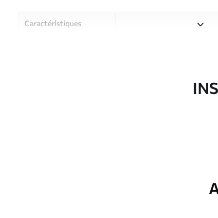
Caractéristiques
Matériau
Choisissez parmi trois maté
pièces et des budgets diffé
disponibles ci-dessous ou lo
IN
Auteur
Studio de design Uwalls
Article du produit
u62035
Production
Imprimé sur commande et liv
Options
Vernis protecteur et/ou coll
supplémentaires
A
Entretien
Nettoyage doux avec une épo
protecteur être nettoyés à l