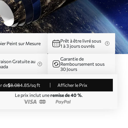
Prêt à être livré sous
ier Peint sur Mesure
1 à 3 jours ouvrés
Garantie de
raison Gratuite au
Remboursement sous
nada
30 Jours
ir de
$
8
.08
4
.85
/sq ft
Afficher le Prix
Le prix inclut une
remise de 40 %
.