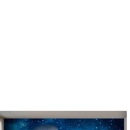
Méthode d'application
Application transparente
Matériaux disponibles
Standard
Pr
8
.08
9
.7
$
4
.85
/sq ft
Vinyle Premium
Pee
11
.18
14
.
$
6
.71
/sq ft