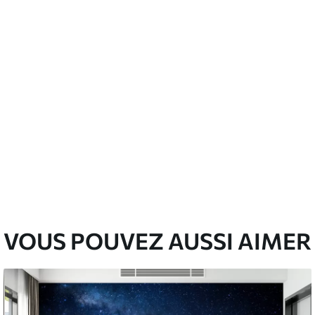
emium
3
$
5
.84
/sq ft
l and Stick
67
$
8
.80
/sq ft
VOUS POUVEZ AUSSI AIMER