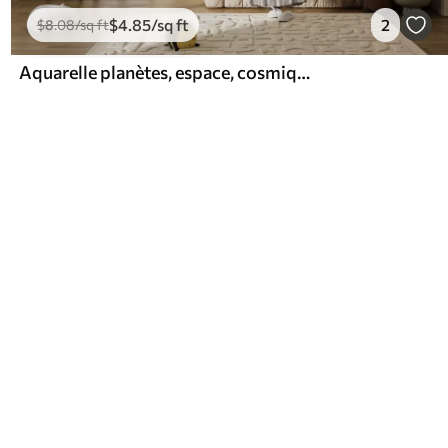
$
4
.85
/sq ft
2
$
8
.08
/sq ft
Aquarelle planètes, espace, cosmique, Terre, Saturne