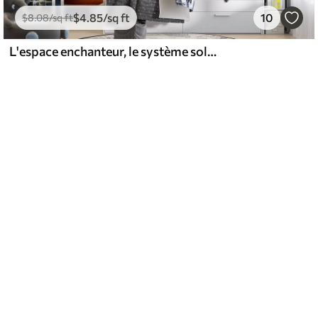
$
4
.85
/sq ft
10
$
8
.08
/sq ft
L'espace enchanteur, le système solaire