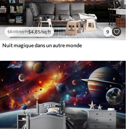
$
4
.85
/sq ft
9
$
8
.08
/sq ft
Nuit magique dans un autre monde