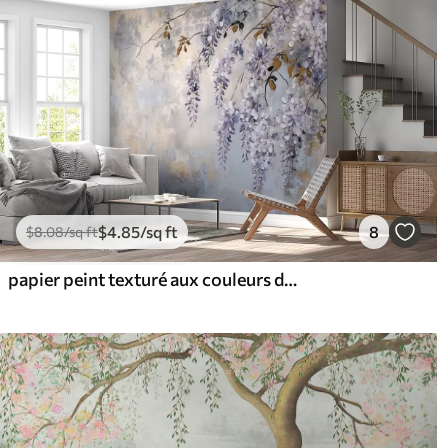
$
4
.85
/sq ft
8
$
8
.08
/sq ft
papier peint texturé aux couleurs douces et sourdes avec des fleurs et des branches de glycine délicates