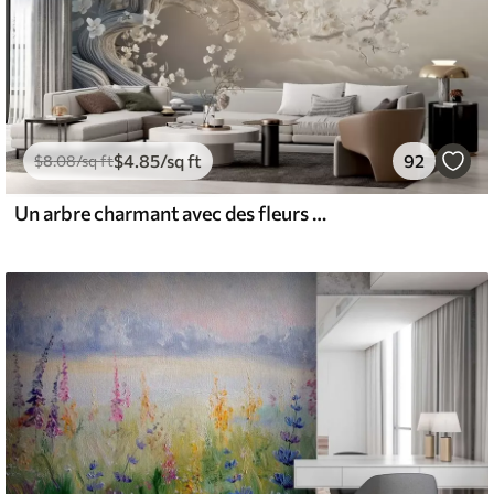
$
4
.85
/sq ft
92
$
8
.08
/sq ft
Un arbre charmant avec des fleurs blanches sur fond de nuages dans un style intéressant aux couleurs chaudes et délicates