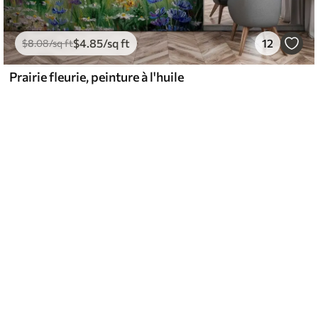
$
4
.85
/sq ft
12
$
8
.08
/sq ft
Prairie fleurie, peinture à l'huile