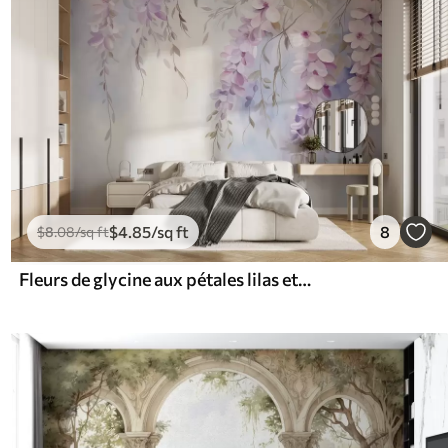
$
4
.85
/sq ft
8
$
8
.08
/sq ft
Fleurs de glycine aux pétales lilas et aux feuilles vertes suspendues aux branches, couleurs pastel douces, arrière-plan de couleur pastel