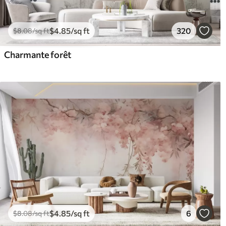
$
4
.85
/sq ft
320
$
8
.08
/sq ft
Charmante forêt
$
4
.85
/sq ft
6
$
8
.08
/sq ft