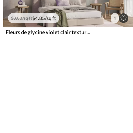
$
4
.85
/sq ft
1
$
8
.08
/sq ft
Fleurs de glycine violet clair texturées retombant en grappes, accompagnées de feuilles vertes, sur fond pastel