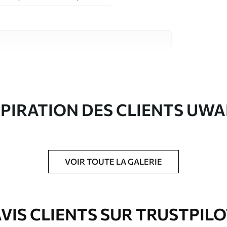
riaux de haute qualité, chacun adapté à des
rents. De plus amples informations sont
rs du processus de personnalisation.
SPIRATION DES CLIENTS UWA
VOIR TOUTE LA GALERIE
ré en rouleaux jusqu’à 50 cm de large.
VIS CLIENTS SUR TRUSTPIL
e pour papier peint disponibles.