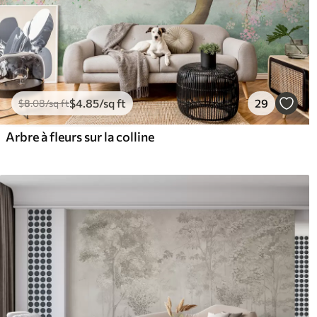
$
4
.85
/sq ft
29
$
8
.08
/sq ft
Arbre à fleurs sur la colline