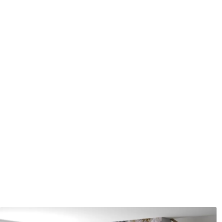
Entretien
Nettoyage doux avec une épo
protecteur être nettoyés à l
Méthode d'application
Application transparente
Matériaux disponibles
Standard
Pr
8
.08
9
.7
$
4
.85
/sq ft
Vinyle Premium
Pee
11
.18
14
.
$
6
.71
/sq ft