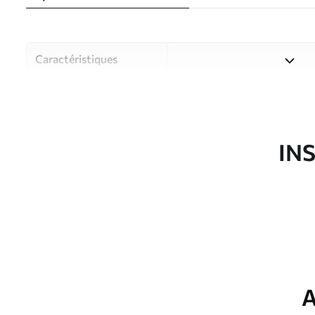
Caractéristiques
Matériau
Choisissez parmi trois maté
pièces et des budgets diffé
disponibles ci-dessous ou lo
IN
Auteur
Studio de design Uwalls
Article du produit
u71720
Finition
Semi-mate
Production
Imprimé sur commande et liv
A
Options
Vernis protecteur et/ou coll
supplémentaires