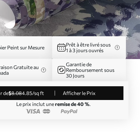
Prêt à être livré sous
ier Peint sur Mesure
1 à 3 jours ouvrés
Garantie de
raison Gratuite au
Remboursement sous
nada
30 Jours
ir de
$
8
.08
4
.85
/sq ft
Afficher le Prix
Le prix inclut une
remise de 40 %
.