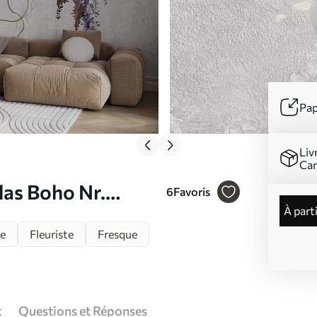
Pap
Liv
Ca
las Boho Nr.
6
Favoris
à part
e
Fleuriste
Fresque
t
Questions et Réponses