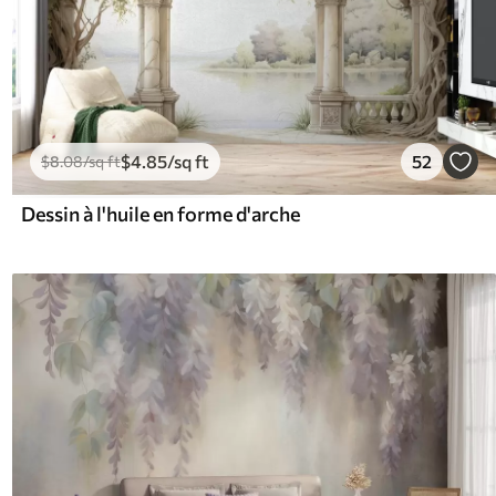
$
4
.85
/sq ft
52
$
8
.08
/sq ft
Dessin à l'huile en forme d'arche