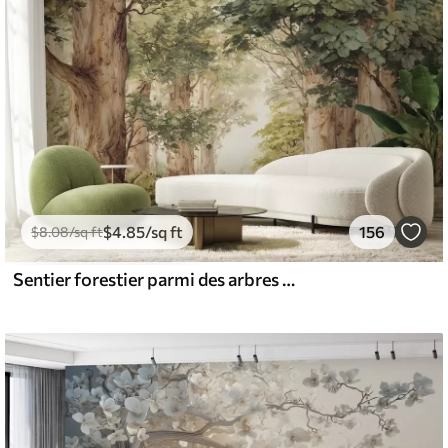
$
4
.85
/sq ft
156
$
8
.08
/sq ft
Sentier forestier parmi des arbres majestueux, style aquarelle