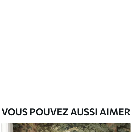
nge. Les papiers peints avec Vernis
’eau.
emium
3
$
5
.84
/sq ft
l and Stick
67
$
8
.80
/sq ft
VOUS POUVEZ AUSSI AIMER