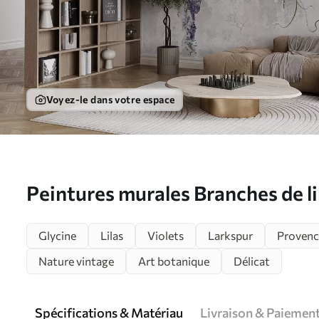
Voyez-le dans votre espace
Peintures murales Branches de li
u71720
Glycine
Lilas
Violets
Larkspur
Provenc
Nature vintage
Art botanique
Délicat
Spécifications & Matériau
Livraison & Paiemen