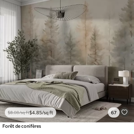
$
4
.85
/sq ft
67
$
8
.08
/sq ft
Forêt de conifères