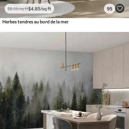
$
4
.85
/sq ft
95
$
8
.08
/sq ft
Herbes tendres au bord de la mer