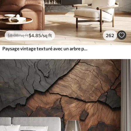
$
4
.85
/sq ft
262
$
8
.08
/sq ft
Paysage vintage texturé avec un arbre près d'une rivière et un ciel nuageux, art de la nature en tons sépia