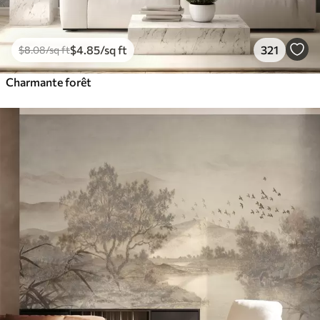
$
4
.85
/sq ft
321
$
8
.08
/sq ft
Charmante forêt