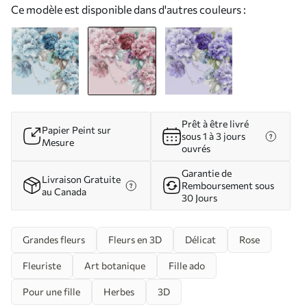
Ce modèle est disponible dans d'autres couleurs :
Prêt à être livré
Papier Peint sur
sous 1 à 3 jours
Mesure
ouvrés
Garantie de
Livraison Gratuite
Remboursement sous
au Canada
30 Jours
Grandes fleurs
Fleurs en 3D
Délicat
Rose
Fleuriste
Art botanique
Fille ado
Pour une fille
Herbes
3D