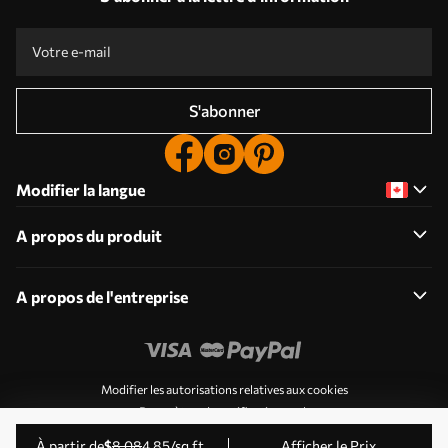
S'abonner
Modifier la langue
A propos du produit
A propos de l'entreprise
Modifier les autorisations relatives aux cookies
Paramètres de notification push
© 2011-2026 Uwalls . Tous droits réservés. Exploité par
à partir de
$
8
.08
4
.85
/sq ft
Afficher le Prix