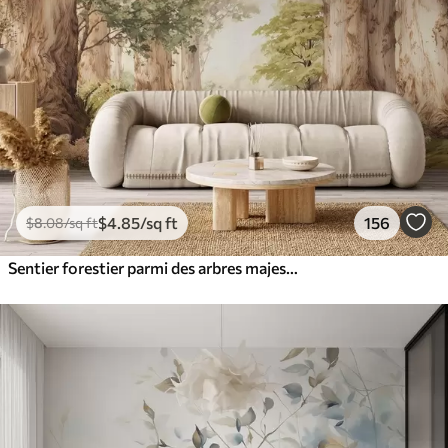
$
4
.85
/sq ft
156
$
8
.08
/sq ft
Sentier forestier parmi des arbres majestueux, style aquarelle