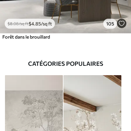
$
4
.85
/sq ft
105
$
8
.08
/sq ft
Forêt dans le brouillard
CATÉGORIES POPULAIRES