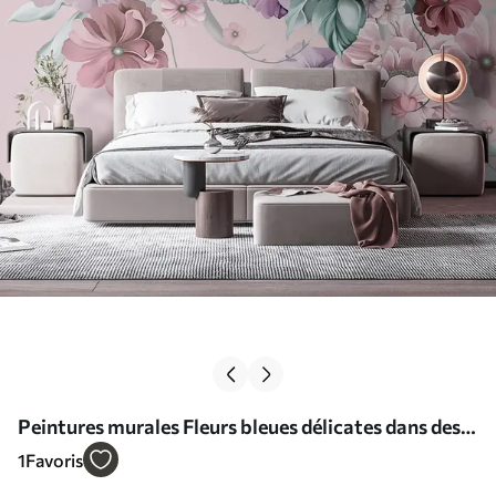
Peintures murales Fleurs bleues délicates dans des
couleurs roses Nr. u59900v1
1
Favoris