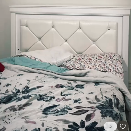
Premium
9
.73
$
5
.84
/sq ft
Vinyle Premium
11
.18
$
6
.71
/sq ft
Peel and Stick
14
.67
$
8
.80
/sq ft
5