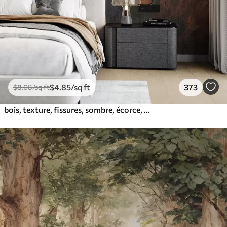
$
4
.85
/sq ft
373
$
8
.08
/sq ft
bois, texture, fissures, sombre, écorce, surface