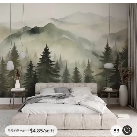
$
4
.85
/sq ft
83
$
8
.08
/sq ft