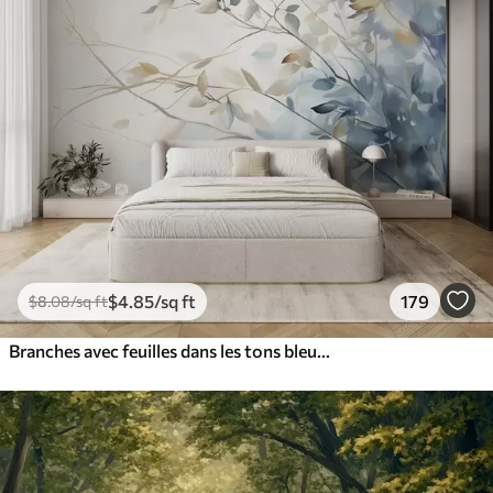
$
4
.85
/sq ft
179
$
8
.08
/sq ft
Branches avec feuilles dans les tons bleus et bruns, fond clair, doux et délicat, style aquarelle