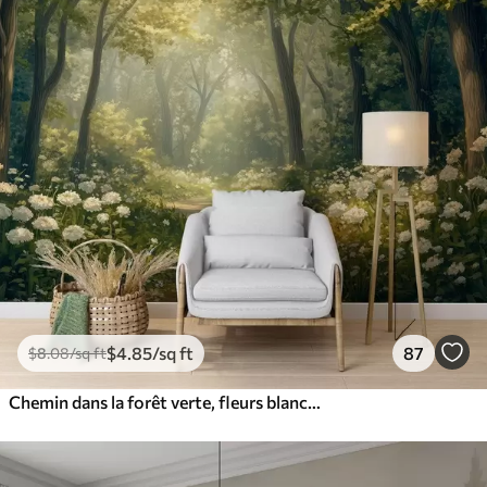
$
4
.85
/sq ft
87
$
8
.08
/sq ft
Chemin dans la forêt verte, fleurs blanches, lumière du soleil, dessin de style acrylique