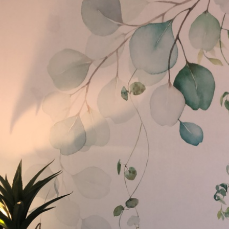
protecteur être nettoyés à l
Méthode d'application
Application transparente
Matériaux disponibles
Standard
Pr
8
.08
9
.7
$
4
.85
/sq ft
Vinyle Premium
Pee
11
.18
14
.
$
6
.71
/sq ft