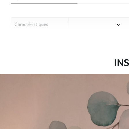
Caractéristiques
Matériau
Choisissez parmi trois maté
pièces et des budgets diffé
disponibles ci-dessous ou lo
IN
Auteur
Studio de design Uwalls
Article du produit
u51026
Production
Imprimé sur commande et liv
Options
Vernis protecteur et/ou coll
supplémentaires
Entretien
Nettoyage doux avec une épo