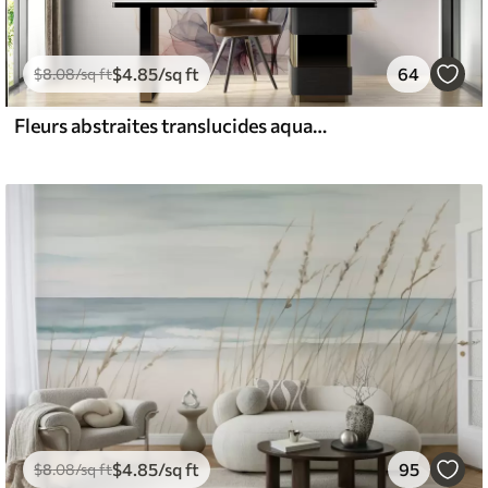
$
4
.85
/sq ft
64
$
8
.08
/sq ft
Fleurs abstraites translucides aquarelle liquide
$
4
.85
/sq ft
95
$
8
.08
/sq ft