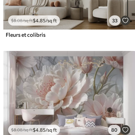
$
4
.85
/sq ft
33
$
8
.08
/sq ft
Fleurs et colibris
$
4
.85
/sq ft
80
$
8
.08
/sq ft