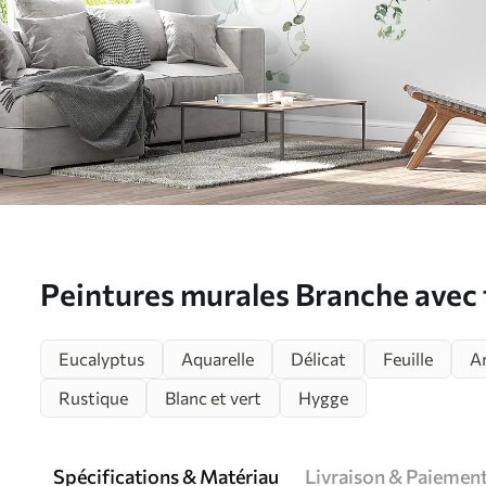
Peintures murales Branche avec f
u51026
Eucalyptus
Aquarelle
Délicat
Feuille
A
Rustique
Blanc et vert
Hygge
Spécifications & Matériau
Livraison & Paiemen