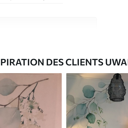
riaux de haute qualité, chacun adapté à des
rents. De plus amples informations sont
rs du processus de personnalisation.
SPIRATION DES CLIENTS UWA
ré en rouleaux jusqu’à 50 cm de large.
e pour papier peint disponibles.
nge. Les papiers peints avec Vernis