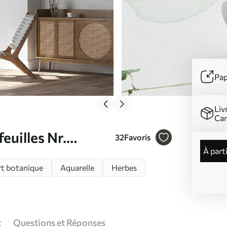
Pap
Liv
Ca
euilles Nr.
32
Favoris
à part
rt botanique
Aquarelle
Herbes
t
Questions et Réponses