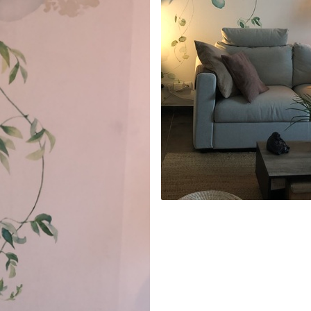
’eau.
emium
3
$
5
.84
/sq ft
l and Stick
67
$
8
.80
/sq ft