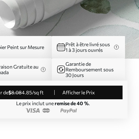
Prêt à être livré sous
ier Peint sur Mesure
1 à 3 jours ouvrés
Garantie de
raison Gratuite au
Remboursement sous
nada
30 Jours
ir de
$
8
.08
4
.85
/sq ft
Afficher le Prix
Le prix inclut une
remise de 40 %
.