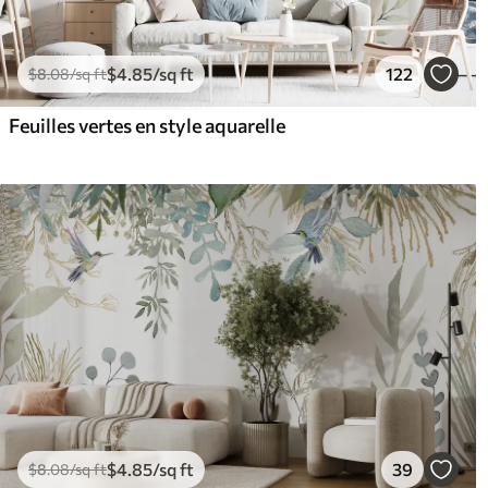
$
4
.85
/sq ft
122
$
8
.08
/sq ft
Feuilles vertes en style aquarelle
$
4
.85
/sq ft
39
$
8
.08
/sq ft