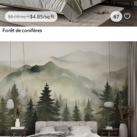
$
4
.85
/sq ft
67
$
8
.08
/sq ft
Forêt de conifères