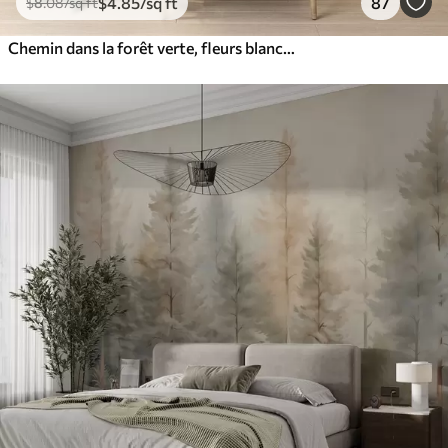
$
4
.85
/sq ft
87
$
8
.08
/sq ft
Chemin dans la forêt verte, fleurs blanches, lumière du soleil, dessin de style acrylique