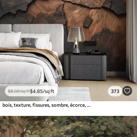
$
4
.85
/sq ft
373
$
8
.08
/sq ft
bois, texture, fissures, sombre, écorce, surface