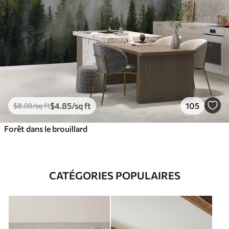
$
4
.85
/sq ft
105
$
8
.08
/sq ft
Forêt dans le brouillard
CATÉGORIES POPULAIRES