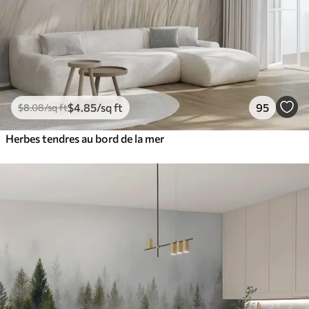
$
4
.85
/sq ft
95
$
8
.08
/sq ft
Herbes tendres au bord de la mer