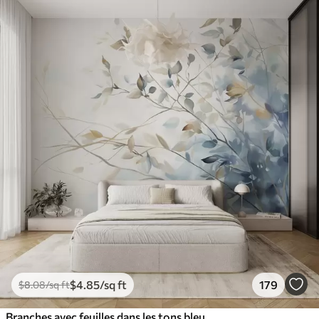
$
4
.85
/sq ft
179
$
8
.08
/sq ft
Branches avec feuilles dans les tons bleus et bruns, fond clair, doux et délicat, style aquarelle