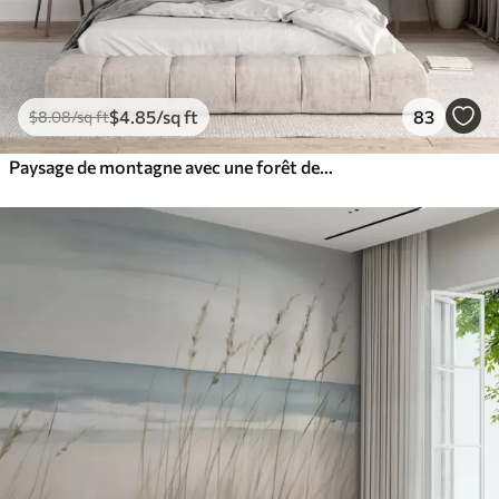
$
4
.85
/sq ft
83
$
8
.08
/sq ft
Paysage de montagne avec une forêt de pins et des montagnes étagées à l'aube avec un léger brouillard aquarelle imitation art