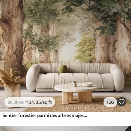
$
4
.85
/sq ft
156
$
8
.08
/sq ft
Sentier forestier parmi des arbres majestueux, style aquarelle