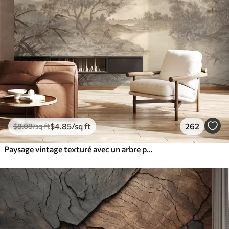
$
4
.85
/sq ft
262
$
8
.08
/sq ft
Paysage vintage texturé avec un arbre près d'une rivière et un ciel nuageux, art de la nature en tons sépia