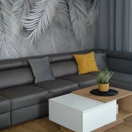
Standard
8
.08
$
4
.85
/sq ft
Premium
9
.73
$
5
.84
/sq ft
Vinyle Premium
11
.18
$
6
.71
/sq ft
Peel and Stick
14
.67
$
8
.80
/sq ft