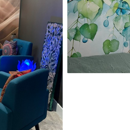
emium
3
$
5
.84
/sq ft
l and Stick
67
$
8
.80
/sq ft