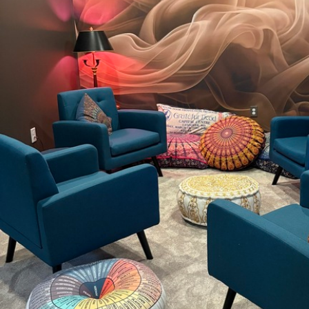
Méthode d'application
Application transparente
Matériaux disponibles
Standard
Pr
8
.08
9
.7
$
4
.85
/sq ft
Vinyle Premium
Pee
11
.18
14
.
$
6
.71
/sq ft