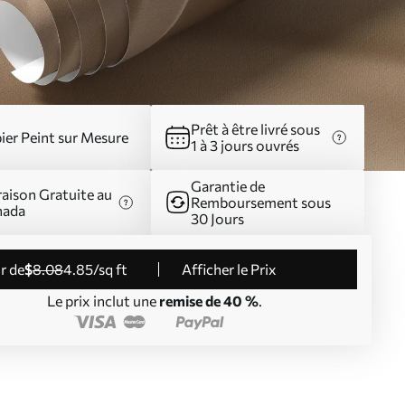
Prêt à être livré sous
ier Peint sur Mesure
1 à 3 jours ouvrés
Garantie de
raison Gratuite au
Remboursement sous
nada
30 Jours
ir de
$
8
.08
4
.85
/sq ft
Afficher le Prix
Le prix inclut une
remise de 40 %
.