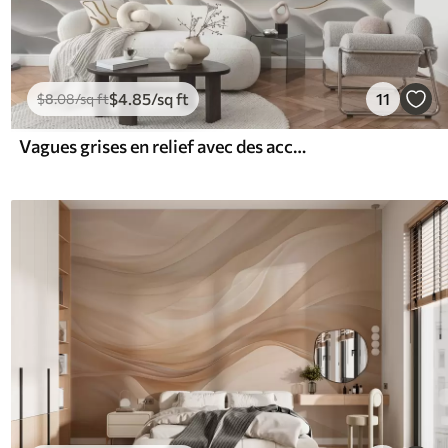
$
4
.85
/sq ft
11
$
8
.08
/sq ft
Vagues grises en relief avec des accents jaunes