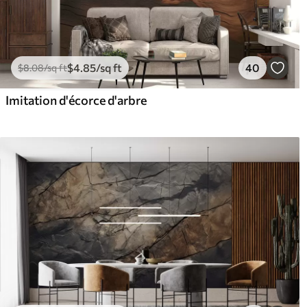
$
4
.85
/sq ft
40
$
8
.08
/sq ft
Imitation d'écorce d'arbre