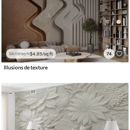
$
4
.85
/sq ft
74
$
8
.08
/sq ft
Illusions de texture