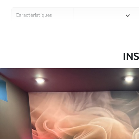
Caractéristiques
Matériau
Choisissez parmi trois maté
pièces et des budgets diffé
disponibles ci-dessous ou lo
IN
Auteur
Studio de design Uwalls
Article du produit
u96591
Production
Imprimé sur commande et liv
Options
Vernis protecteur et/ou coll
supplémentaires
Entretien
Nettoyage doux avec une épo
protecteur être nettoyés à l