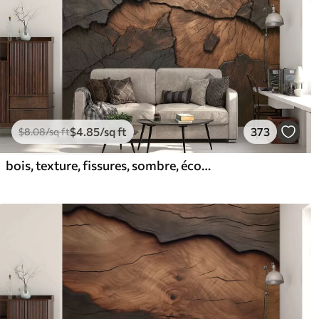
$
4
.85
/sq ft
373
$
8
.08
/sq ft
bois, texture, fissures, sombre, écorce, surface