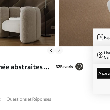
Pap
Liv
Ca
ée abstraites Nr.
32
Favoris
à part
t
Questions et Réponses