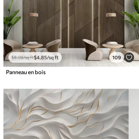
$
4
.85
/sq ft
109
$
8
.08
/sq ft
Panneau en bois