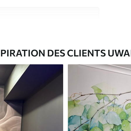
riaux de haute qualité, chacun adapté à des
rents. De plus amples informations sont
rs du processus de personnalisation.
SPIRATION DES CLIENTS UWA
ré en rouleaux jusqu’à 50 cm de large.
e pour papier peint disponibles.
nge. Les papiers peints avec Vernis
’eau.