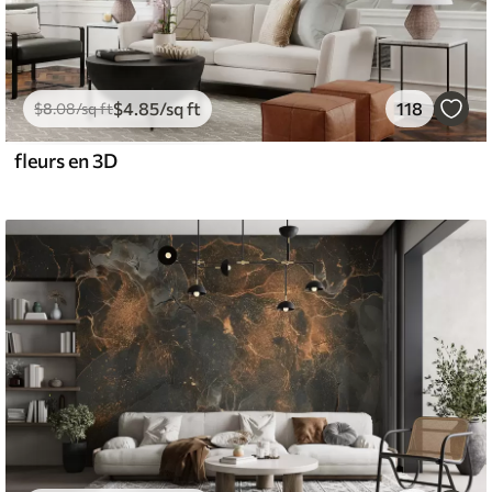
$
4
.85
/sq ft
118
$
8
.08
/sq ft
fleurs en 3D