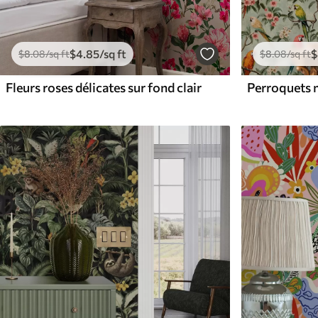
$
4
.85
/sq ft
$
$
8
.08
/sq ft
$
8
.08
/sq ft
Fleurs roses délicates sur fond clair