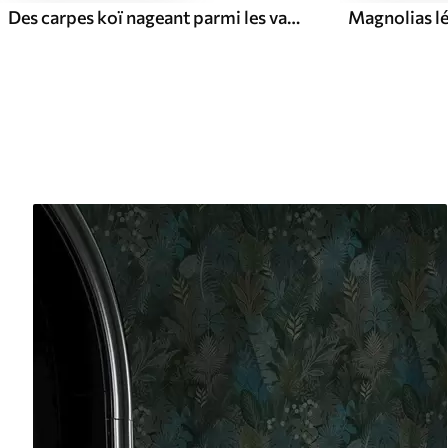
Des carpes koï nageant parmi les vagues spectaculaires de l'océan