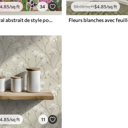
4
.85
/sq ft
34
$
4
.85
/sq ft
$
8
.08
/sq ft
Imprimé floral abstrait de style pop art
4
.85
/sq ft
11