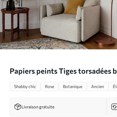
Papiers peints Tiges torsadées b
feuilles et des fleurs rouges Nr.
Shabby chic
Rose
Botanique
Ancien
Él
Livraison gratuite