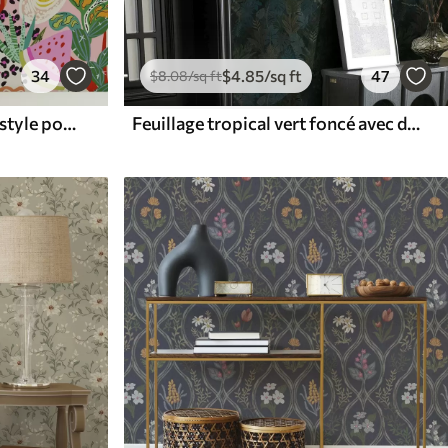
34
$
4
.85
/sq ft
47
$
8
.08
/sq ft
Imprimé floral abstrait de style pop art
Feuillage tropical vert foncé avec des accents bleus