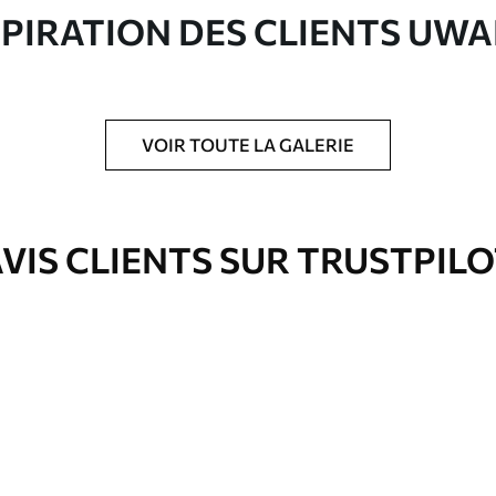
SPIRATION DES CLIENTS UWA
ré en rouleaux jusqu’à 50 cm de large.
e pour papier peint disponibles.
VOIR TOUTE LA GALERIE
nge. Les papiers peints avec Vernis
’eau.
VIS CLIENTS SUR TRUSTPIL
Vinyle Premium
11
.18
$
6
.71
/sq ft