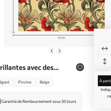
rillantes avec des
 a00075
à part
égant
Pivoine
Beige
Indiq
ca
Garantie de Remboursement sous 30 Jours