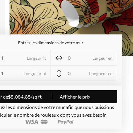
Entrez les dimensions de votre mur
Largeur ft
Largeur en
Longueur pi
Longueur en
ir de
$
8
.08
4
.85
/sq ft
Afficher le prix
uez les dimensions de votre mur afin que nous puissions
lculer le nombre de rouleaux dont vous avez besoin