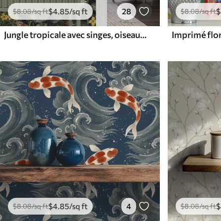
$
4
.85
/sq ft
28
$
$
8
.08
/sq ft
$
8
.08
/sq ft
Jungle tropicale avec singes, oiseaux et feuillage dense
$
4
.85
/sq ft
4
$
$
8
.08
/sq ft
$
8
.08
/sq ft