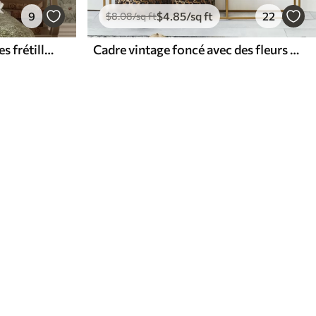
9
$
4
.85
/sq ft
22
$
8
.08
/sq ft
Fleurs blanches avec feuilles frétillantes sur fond clair
Cadre vintage foncé avec des fleurs de jardin colorées