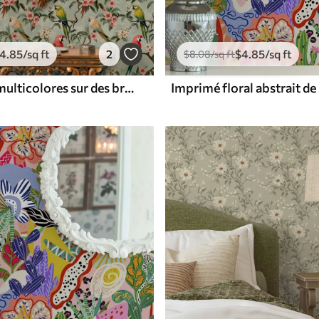
4
.85
/sq ft
2
$
4
.85
/sq ft
$
8
.08
/sq ft
Perroquets multicolores sur des branches