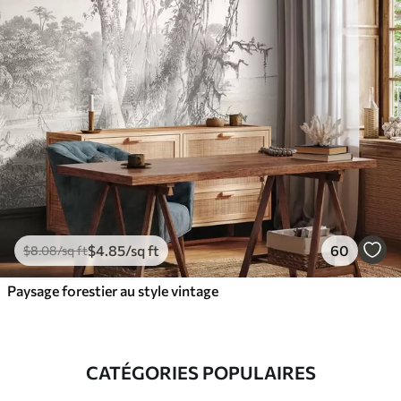
$
4
.85
/sq ft
60
$
8
.08
/sq ft
Paysage forestier au style vintage
CATÉGORIES POPULAIRES