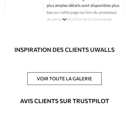
plus amples détails sont disponibles plus
bas sur cette page ou lors du processus
de personnalisation de la commande.
Auteur
Studio de design Uwalls
Numéro d'article
a00065
INSPIRATION DES CLIENTS UWALLS
Finition
Semi-mate
Production
Imprimé sur commande et livré en
rouleaux jusqu’à 50 cm de large.
VOIR TOUTE LA GALERIE
Options
Vernis protecteur et/ou colle pour
supplémentaires
papier peint disponibles.
AVIS CLIENTS SUR TRUSTPILOT
Nettoyage
Nettoyage doux avec une éponge. Les
papiers peints avec Vernis protecteur
être nettoyés à l’eau.