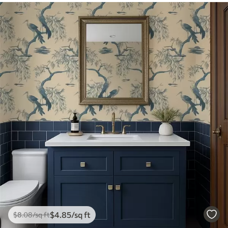
$
4
.85
/sq ft
$
8
.08
/sq ft