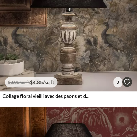
$
4
.85
/sq ft
2
$
8
.08
/sq ft
Collage floral vieilli avec des paons et des papillons