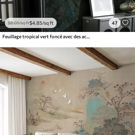
$
4
.85
/sq ft
47
$
8
.08
/sq ft
Feuillage tropical vert foncé avec des accents bleus