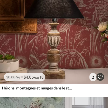
$
4
.85
/sq ft
2
$
8
.08
/sq ft
Hérons, montagnes et nuages dans le style de la gravure japonaise