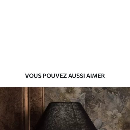
Méthode
Application transparente
d'application
Matériaux disponibles
Standard
8
.08
$
4
.85
/sq ft
Premium
VOUS POUVEZ AUSSI AIMER
9
.73
$
5
.84
/sq ft
Vinyle Premium
11
.18
$
6
.71
/sq ft