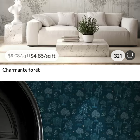
$
4
.85
/sq ft
321
$
8
.08
/sq ft
Charmante forêt