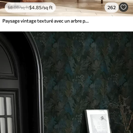
$
4
.85
/sq ft
262
$
8
.08
/sq ft
Paysage vintage texturé avec un arbre près d'une rivière et un ciel nuageux, art de la nature en tons sépia