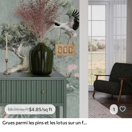
$
4
.85
/sq ft
1
$
8
.08
/sq ft
Grues parmi les pins et les lotus sur un fond vert apaisant