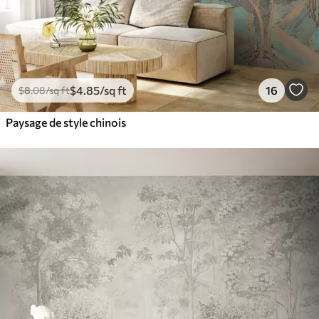
$
4
.85
/sq ft
16
$
8
.08
/sq ft
Paysage de style chinois