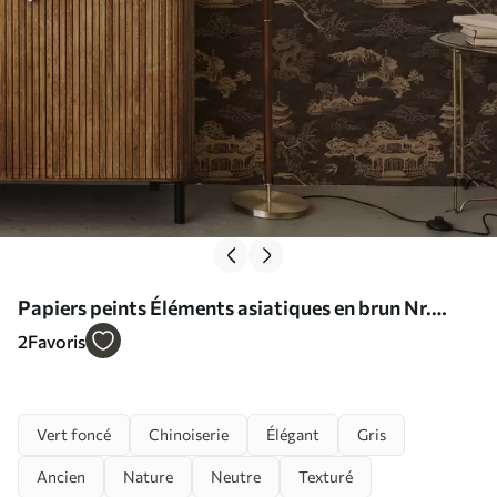
Papiers peints Éléments asiatiques en brun Nr.
a00065
2
Favoris
Vert foncé
Chinoiserie
Élégant
Gris
Ancien
Nature
Neutre
Texturé