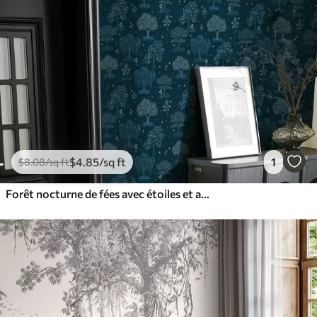
$
4
.85
/sq ft
1
$
8
.08
/sq ft
Forêt nocturne de fées avec étoiles et arbres décoratifs